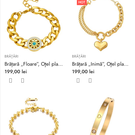
HOT
BRĂȚĂRI
BRĂȚĂRI
Brățară „Floare”, Oţel placat cu aur 18K
Brățară „Inimă”, Oţel placat cu aur 18K
199,00
lei
199,00
lei