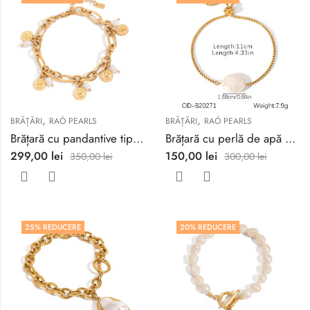
,
,
BRĂȚĂRI
RAÓ PEARLS
BRĂȚĂRI
RAÓ PEARLS
Brățară cu pandantive tip monedă și perle naturale
Brățară cu perlă de apă dulce
299,00
lei
150,00
lei
350,00
lei
300,00
lei
25
% REDUCERE
20
% REDUCERE