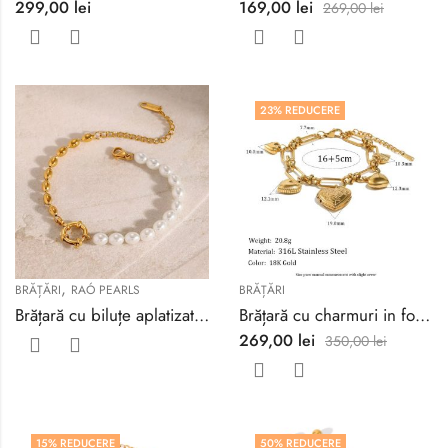
299,00
lei
169,00
lei
269,00
lei
23
% REDUCERE
,
BRĂȚĂRI
RAÓ PEARLS
BRĂȚĂRI
Brățară cu biluțe aplatizate și perle
Brățară cu charmuri in formă de inimă
269,00
lei
350,00
lei
15
% REDUCERE
50
% REDUCERE