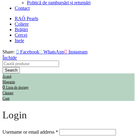
Politică de rambursări și returnări
Contact
RAÓ Pearls
Coliere
Brățări
Cercei
Inele
Share:
Facebook
WhatsApp
Instagram
Închide
Search
Acasă
Magazin
0
Lista de dorințe
Căutare
Cont
Login
Required
Username or email address
*