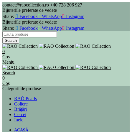
contact@raocollection.ro
+40 728 206 927
Bijuteriile preferate de vedete
Share:
Facebook
WhatsApp
Instagram
Bijuteriile preferate de vedete
Share:
Facebook
WhatsApp
Instagram
Search
0
Coș
Meniu
Search
0
Coș
Categorii de produse
RAÓ Pearls
Coliere
Brățări
Cercei
Inele
ACASĂ