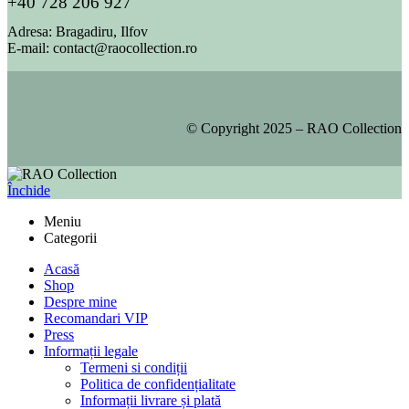
+40 728 206 927
Adresa:
Bragadiru, Ilfov
E-mail:
contact@raocollection.ro
© Copyright 2025 – RAO Collection
Închide
Meniu
Categorii
Acasă
Shop
Despre mine
Recomandari VIP
Press
Informații legale
Termeni si condiții
Politica de confidențialitate
Informații livrare și plată