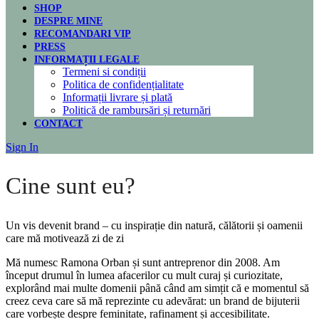
SHOP
DESPRE MINE
RECOMANDARI VIP
PRESS
INFORMAȚII LEGALE
Termeni si condiții
Politica de confidențialitate
Informații livrare și plată
Politică de rambursări și returnări
CONTACT
Sign In
Cine sunt eu?
Un vis devenit brand – cu inspirație din natură, călătorii și oamenii
care mă motivează zi de zi
Mă numesc Ramona Orban și sunt antreprenor din 2008. Am
început drumul în lumea afacerilor cu mult curaj și curiozitate,
explorând mai multe domenii până când am simțit că e momentul să
creez ceva care să mă reprezinte cu adevărat: un brand de bijuterii
care vorbește despre feminitate, rafinament și accesibilitate.