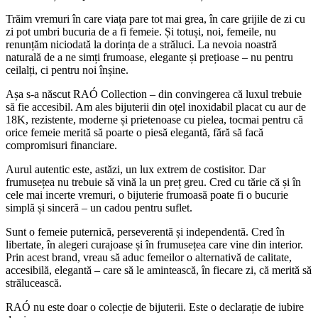
Trăim vremuri în care viața pare tot mai grea, în care grijile de zi cu
zi pot umbri bucuria de a fi femeie. Și totuși, noi, femeile, nu
renunțăm niciodată la dorința de a străluci. La nevoia noastră
naturală de a ne simți frumoase, elegante și prețioase – nu pentru
ceilalți, ci pentru noi înșine.
Așa s-a născut RAÓ Collection – din convingerea că luxul trebuie
să fie accesibil. Am ales bijuterii din oțel inoxidabil placat cu aur de
18K, rezistente, moderne și prietenoase cu pielea, tocmai pentru că
orice femeie merită să poarte o piesă elegantă, fără să facă
compromisuri financiare.
Aurul autentic este, astăzi, un lux extrem de costisitor. Dar
frumusețea nu trebuie să vină la un preț greu. Cred cu tărie că și în
cele mai incerte vremuri, o bijuterie frumoasă poate fi o bucurie
simplă și sinceră – un cadou pentru suflet.
Sunt o femeie puternică, perseverentă și independentă. Cred în
libertate, în alegeri curajoase și în frumusețea care vine din interior.
Prin acest brand, vreau să aduc femeilor o alternativă de calitate,
accesibilă, elegantă – care să le amintească, în fiecare zi, că merită să
strălucească.
RAÓ nu este doar o colecție de bijuterii. Este o declarație de iubire