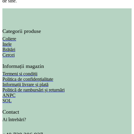
de sine.
Categorii produse
Coliere
Inele
Brățări
Cercei
Informații magazin
Termeni si condiții
Politica de confidențialitate
Informații livrare și plată
Politică de rambursări și returnări
ANPC
SOL
Contact
Ai întrebări?