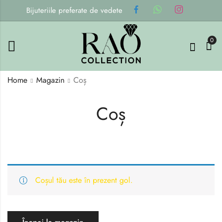
Bijuteriile preferate de vedete
0
Home
Magazin
Coș
Coș
Coșul tău este în prezent gol.