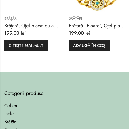
BRĂȚĂRI
BRĂȚĂRI
Brățară, Oţel placat cu aur 18K
Brățară „Floare”, Oţel placat cu aur 18K
199,00
lei
199,00
lei
CITEȘTE MAI MULT
ADAUGĂ ÎN COȘ
Categorii produse
Coliere
Inele
Brățări