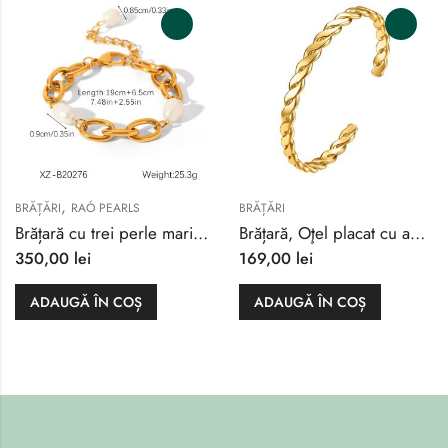
,
BRĂȚĂRI
RAÓ PEARLS
BRĂȚĂRI
Brățară cu trei perle mari apă dulce
Brățară, Oţel placat cu aur 18K
350,00
lei
169,00
lei
ADAUGĂ ÎN COȘ
ADAUGĂ ÎN COȘ