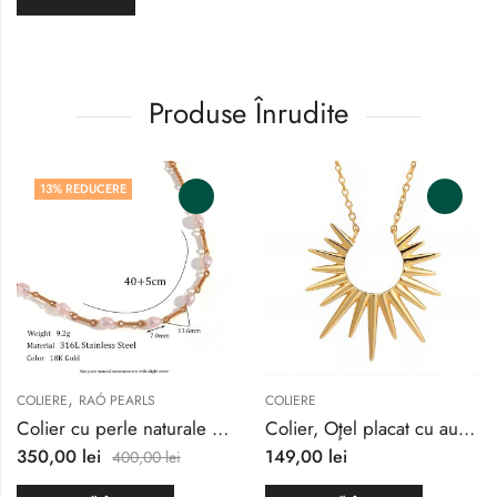
Produse Înrudite
13
% REDUCERE
,
COLIERE
RAÓ PEARLS
COLIERE
Colier cu perle naturale de apă dulce
Colier, Oţel placat cu aur 18K
350,00
lei
149,00
lei
400,00
lei