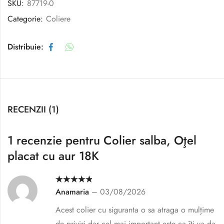
SKU:
87719-0
Categorie:
Coliere
Distribuie:
RECENZII (1)
1 recenzie pentru
Colier salba, Oţel
placat cu aur 18K
Evaluat la
5
Anamaria
–
03/08/2026
din 5
Acest colier cu siguranta o sa atraga o mulțime
de priviri dar cel mai important este ca îți va da