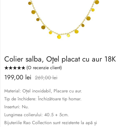
Colier salba, Oţel placat cu aur 18K
(O recenzie client)
Evaluat la
199,00
lei
5.00
din 5
269,00
lei
pe baza unei
singure
evaluări
Material: Oțel inoxidabil, Placare cu aur.
Tip de închidere: Închizătoare tip homar.
Inserturi: Nu.
Lungimea colierului: 40.5 + 5cm.
Bijuteriile Rao Collection sunt rezistente la apă și