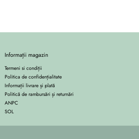
Informații magazin
Termeni si condiții
Politica de confidențialitate
Informații livrare și plată
Politică de rambursări și returnări
ANPC
SOL