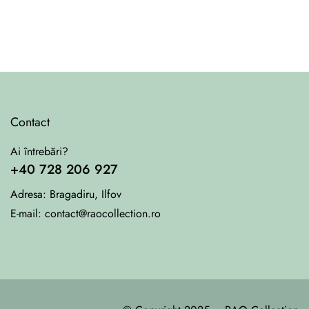
Contact
Ai întrebări?
+40 728 206 927
Adresa:
Bragadiru, Ilfov
E-mail:
contact@raocollection.ro