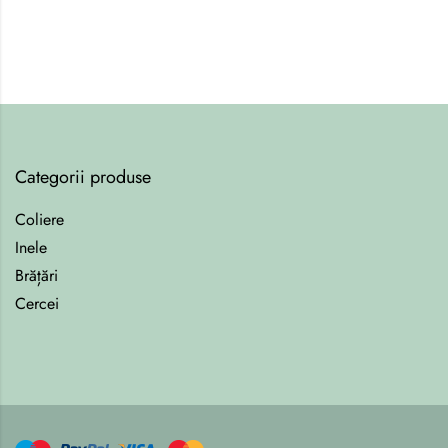
Categorii produse
Coliere
Inele
Brățări
Cercei