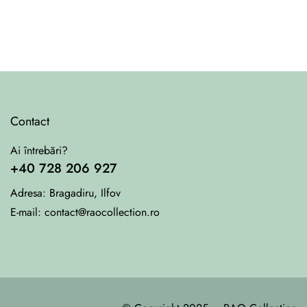
Contact
Ai întrebări?
+40 728 206 927
Adresa:
Bragadiru, Ilfov
E-mail:
contact@raocollection.ro