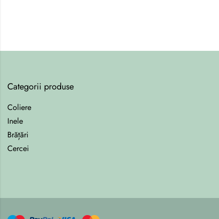
Categorii produse
Coliere
Inele
Brățări
Cercei