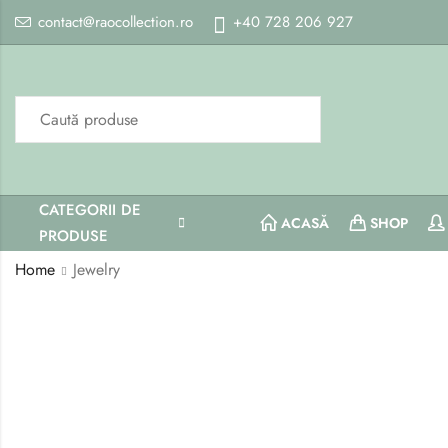
contact@raocollection.ro
+40 728 206 927
CATEGORII DE
ACASĂ
SHOP
PRODUSE
Home
Jewelry