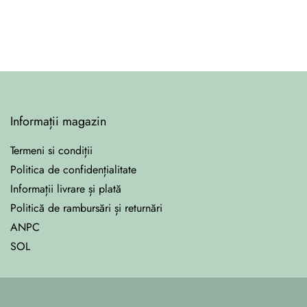
Informații magazin
Termeni si condiții
Politica de confidențialitate
Informații livrare și plată
Politică de rambursări și returnări
ANPC
SOL